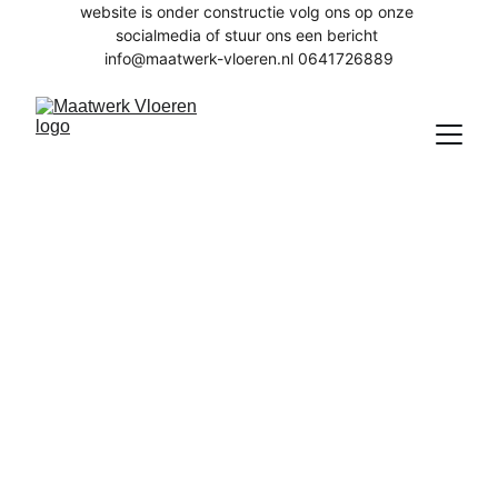
website is onder constructie volg ons op onze 
socialmedia of stuur ons een bericht 
info@maatwerk-vloeren.nl 0641726889
Vloeren
Bij Maatwerk Vloeren vind je jouw 
droomvloer, wat je woonstijl ook is. Wij 
bieden een uitgebreid assortiment PVC- 
en laminaatvloeren van bekende merken 
zoals Belakos, Beautifloor, Otium en 
Floorlife. Ontdek de perfecte vloer die 
aansluit bij jouw smaak en interieur.